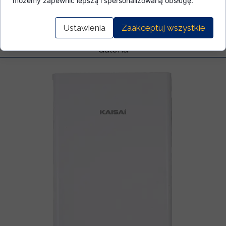
możemy zapewnić lepszą i spersonalizowaną obsługę.
Ustawienia
Zaakceptuj wszystkie
Galeria