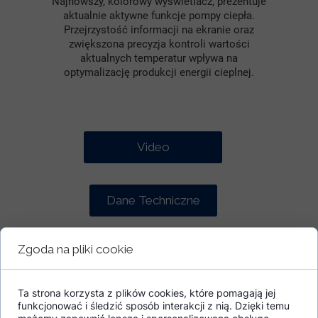
Najnowszy, kolorowy wyświetlacz, prezentuje
aktualnie aktywne funkcje pompy ciepła.
Przejrzystość informacji na ekranie oraz
zwiększona precyzja kontroli wartości
aktualnych temperatur wpływa na
optymalizację produkcji energii cieplnej.
Video
Dane Techniczne
Zgoda na pliki cookie
Katalog
Ta strona korzysta z plików cookies, które pomagają jej
funkcjonować i śledzić sposób interakcji z nią. Dzięki temu
Cennik