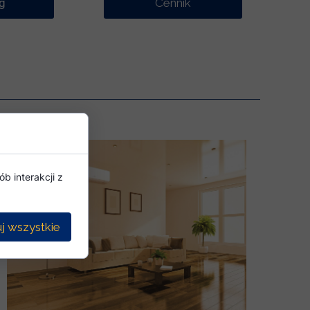
g
Cennik
b interakcji z
j wszystkie