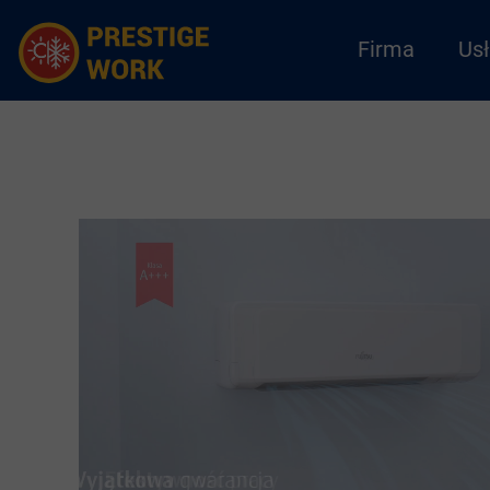
Firma
Usł
08 stycznia 2023
C&H
FUJITSU
GREE
HYUNDAI
KAISAI
Prestige Work