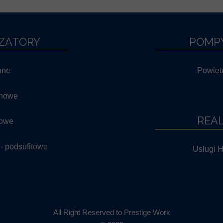
ZATORY
POMPY
nne
Powiet
nowe
REAL
owe
- podsufitowe
Usługi H
All Right Reserved to Prestige Work