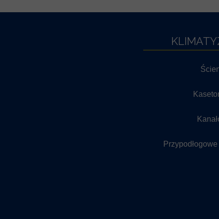
KLIMATY
Ście
Kaseto
Kanał
Przypodłogowe 