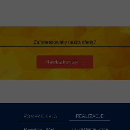
Zainteresowany naszą ofertą?
Nawiąż kontak →
REALIZACJE
POMPY CIEPŁA
Usługi Hydrauliczne
Powietrze - Woda