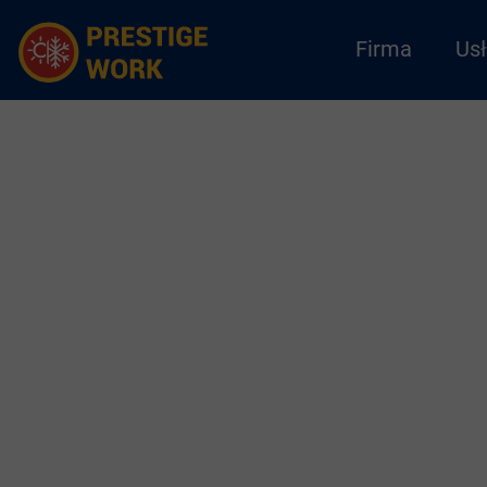
Firma
Usł
C&H
FUJITSU
GREE
HYUNDAI
KAISAI
Prestige Work