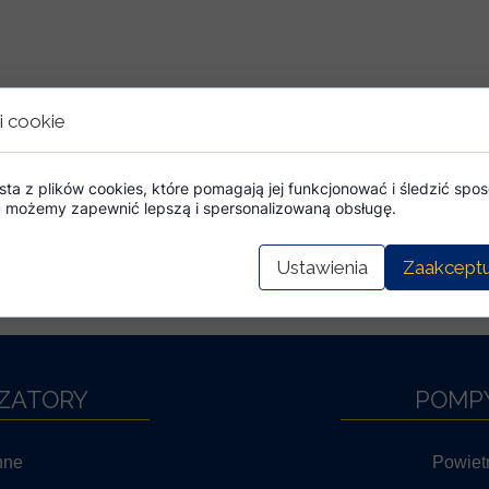
i cookie
sta z plików cookies, które pomagają jej funkcjonować i śledzić sposó
mu możemy zapewnić lepszą i spersonalizowaną obsługę.
<<< POWRÓT
Ustawienia
Zaakceptu
ZATORY
POMPY
nne
Powiet