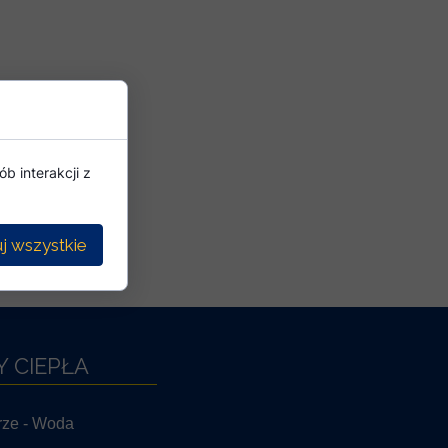
b interakcji z
j wszystkie
 CIEPŁA
rze - Woda